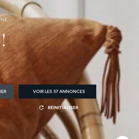
NNE
!
RER
VOIR LES
37
ANNONCES
RÉINITIALISER