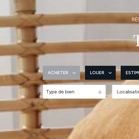
RÉ
ACHETER
LOUER
ESTI
Type de bien
De l'ancien
à l'année
De l'immo pro
De l'immo pro