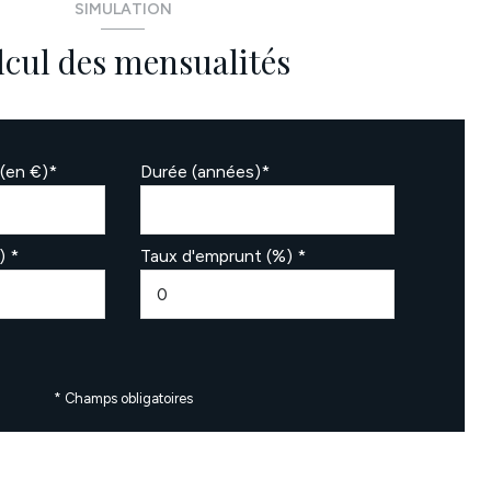
SIMULATION
lcul des mensualités
(en €)*
Durée (années)*
) *
Taux d'emprunt (%) *
* Champs obligatoires