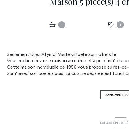
1
1
Seulement chez Atymo! Visite virtuelle sur notre site
Vous recherchez une maison au calme et à proximité du centr
Cette maison individuelle de 1956 vous propose au rez-de-
25m² avec son poêle à bois. La cuisine séparée est fonction
d'eau est pratique. A l'étage, le palier dessert quatre chamb
bain avec wc. Surface habitable : 108m². Surface utile : 11
2210 € et 3040€ par an. Il convient de prévoir un budget tr
AFFICHER PLU
clos. Un abri et une dépendance permettront de faire du s
informations sur les risques auxquels ce bien est exposé so
http://www.georisques.gouv.fr. Laissez vous tenter par u
Contact: Aline RIOU - 07 69 56 37 36 - aline.riou@atymo
BILAN ÉNERG
Annonce proposée par un agent commercial