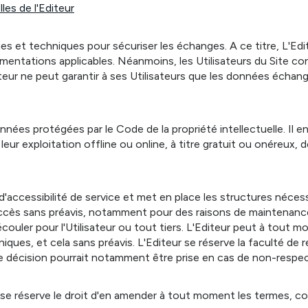
les de l'Editeur
ues et techniques pour sécuriser les échanges. A ce titre, L'E
entations applicables. Néanmoins, les Utilisateurs du Site con
teur ne peut garantir à ses Utilisateurs que les données échang
onnées protégées par le Code de la propriété intellectuelle. Il
eur exploitation offline ou online, à titre gratuit ou onéreux
accessibilité de service et met en place les structures nécessa
ccès sans préavis, notamment pour des raisons de maintenance 
ouler pour l'Utilisateur ou tout tiers. L'Editeur peut à tout 
ues, et cela sans préavis. L'Editeur se réserve la faculté de re
elle décision pourrait notamment être prise en cas de non-respe
r se réserve le droit d'en amender à tout moment les termes, c