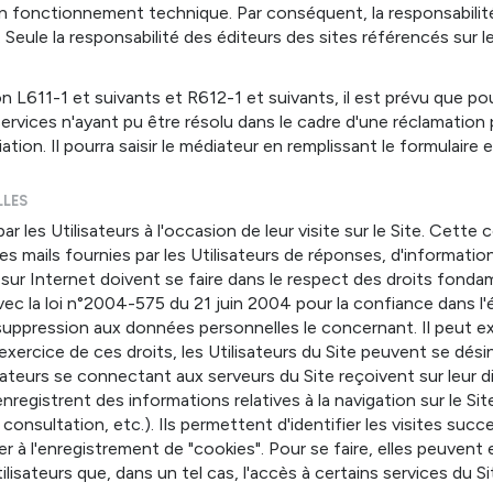
bon fonctionnement technique. Par conséquent, la responsabilit
ur. Seule la responsabilité des éditeurs des sites référencés sur 
11-1 et suivants et R612-1 et suivants, il est prévu que pour
ervices n'ayant pu être résolu dans le cadre d'une réclamation 
on. Il pourra saisir le médiateur en remplissant le formulaire en
LLES
r les Utilisateurs à l'occasion de leur visite sur le Site. Cette
esses mails fournies par les Utilisateurs de réponses, d'informat
 sur Internet doivent se faire dans le respect des droits fond
ec la loi n°2004-575 du 21 juin 2004 pour la confiance dans l'
 suppression aux données personnelles le concernant. Il peut e
xercice de ces droits, les Utilisateurs du Site peuvent se désin
nateurs se connectant aux serveurs du Site reçoivent sur leur d
gistrent des informations relatives à la navigation sur le Site
a consultation, etc.). Ils permettent d'identifier les visites suc
r à l'enregistrement de "cookies". Pour se faire, elles peuvent
ilisateurs que, dans un tel cas, l'accès à certains services du Si