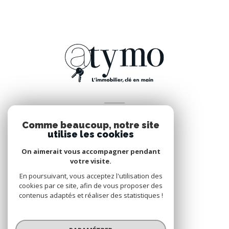
J'obtiens une estimation en 4 étapes
FORMULAIRE
Informations sur votre bien
1
2
3
4
Je souhaite
vendre mon bien
louer mon bien
Je sélectionne le type de bien
VOTRE ESPACE
Type de bien *
Comme beaucoup, notre site
Saisir *
Espace propriétaire
utilise les cookies
N°
APPARTEMENT
MAISON
On aimerait vous accompagner pendant
votre visite.
Adresse du bien *
SE CONNECTER
En poursuivant, vous acceptez l'utilisation des
cookies par ce site, afin de vous proposer des
Lib
contenus adaptés et réaliser des statistiques !
SUIVANT
Mon bien est disponible à partir de *
© 2026 | Tous droits réservés