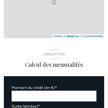
Leaflet
|
©
Maps
|
© OpenStreetMap
Jawg
SIMULATION
Calcul des mensualités
Montant du crédit (en €)*
Durée (années)*