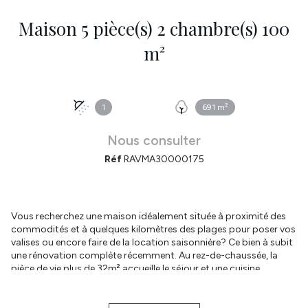
Maison 5 pièce(s) 2 chambre(s) 100
m²
1
691 m²
Nous consulter
Réf
RAVMA30000175
Vous recherchez une maison idéalement située à proximité des
commodités et à quelques kilomètres des plages pour poser vos
valises ou encore faire de la location saisonnière? Ce bien à subit
une rénovation complète récemment. Au rez-de-chaussée, la
pièce de vie plus de 32m² accueille le séjour et une cuisine
aménagée fonctionnelle. Le salon à un véritable cachet avec ses
murs pierres apparentes et son accès direct à la terrasse. Le
cellier est utile et la salle d'eau pratique. A l'étage, les deux