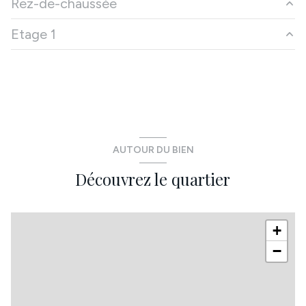
Rez-de-chaussée
1 côté(s) mitoyen(s)
Etage 1
Hall
4.35 m²
2 niveau(x)
SEJOUR
16 m²
Dégagement
3.95 m²
cuisine
17.16 m²
terrasse
chambre
16.98 m²
cellier
5.47 m²
chambre
12.7 m²
arboré
WC
1.49 m²
bureau
7.27 m²
AUTOUR DU BIEN
Salon
14 m²
WC
1.49 m²
Découvrez le quartier
salle de bain
5 m²
+
−