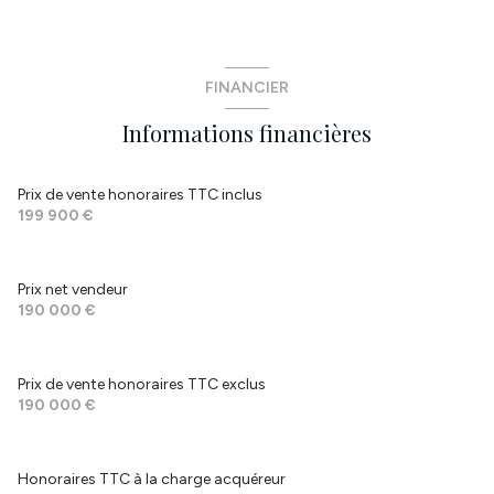
cuisine
14 m²
chambre
9.27 m²
WC
3.67 m²
chambre
12 m²
FINANCIER
entrée
6.43 m²
chambre
14.41 m²
Informations financières
chambre
11 m²
salle de bain
5.75 m²
Prix de vente honoraires TTC inclus
199 900 €
Prix net vendeur
190 000 €
Prix de vente honoraires TTC exclus
190 000 €
Honoraires TTC à la charge acquéreur