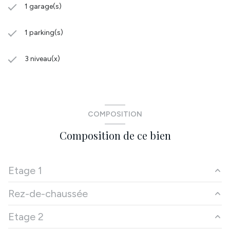
1 garage(s)
1 parking(s)
3 niveau(x)
COMPOSITION
Composition de ce bien
Etage 1
Rez-de-chaussée
salon/sejour
33 m²
Etage 2
chambre
13.32 m²
garage
92 m²