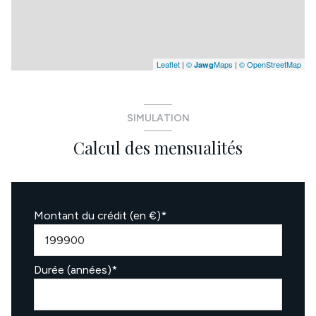
Leaflet
|
©
Maps
|
© OpenStreetMap
Jawg
SIMULATION
Calcul des mensualités
Montant du crédit (en €)*
Durée (années)*