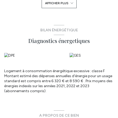
AFFICHER PLUS
logement : de 6320 à 8590€. LE PLUS : possibilité de division du
terrain et de vendre une parcelle. Les informations sur les risques
auxquels ce bien est exposé sont disponibles sur le site
Géorisques http://www.georisques.gouv.fr. Honoraires charge
acquereur net vendeur : 190 000€ honoraires 9 900 €. Laissez
vous tenter par une visite! Réseau immobilier ATYMO FRANCE
BILAN ÉNERGÉTIQUE
Contact: Pascale Languenou - 0766276715
Diagnostics énergetiques
pascale.languenou@atymo-france.com
Annonce proposée par un agent commercial
Logement à consommation énergétique excessive : classe F
Montant estimé des dépenses annuelles d'énergie pour un usage
standard est compris entre 6 320 € et 8 590 € . Prix moyens des
énergies indexés sur les années 2021, 2022 et 2023
(abonnements compris).
A PROPOS DE CE BIEN