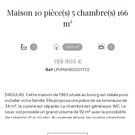
Maison 10 pièce(s) 5 chambre(s) 166
m²
1
1100 m²
1
199 900 €
Réf
LPVMA180001172
DAOULAS. Cette maison de 1963 située au bourg est idéale pour
installer votre famille. Elle propose une pièce de vie lumineuse de
34 m², la cuisine est séparée. La chambre est généreuse. WC. Le
sous-sol possède un grand volume de 92 m² avec la possibilité
de création d'un studio. Au premier étage, les quatre chambres
sont confortables et se partagent une salle de bain. Surface
habitable : 166 m². surfaces utiles : 241 m² .DPE en E .Prévoir un
budget travaux. Estimation des coûts annuels d'énergie du