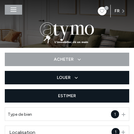
0
FR
ACHETER
LOUER
De l'ancien
De l'immo pro
ESTIMER
à l'année
De l'immo pro
Type de bien
1
Localisation
1