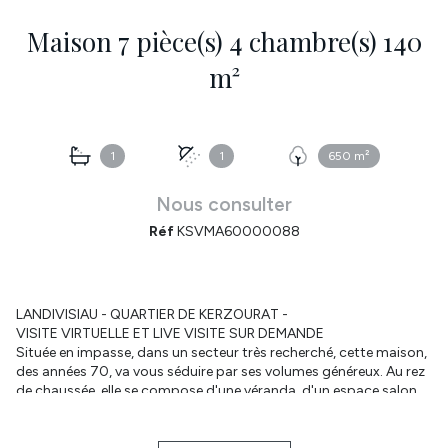
Maison 7 pièce(s) 4 chambre(s) 140
m²
1
1
650 m²
Nous consulter
Réf
KSVMA60000088
LANDIVISIAU - QUARTIER DE KERZOURAT -
VISITE VIRTUELLE ET LIVE VISITE SUR DEMANDE
Située en impasse, dans un secteur très recherché, cette maison,
des années 70, va vous séduire par ses volumes généreux. Au rez
de chaussée, elle se compose d'une véranda, d'un espace salon
ouvert sur la cuisine équipée. les deux chambres sont de belle
taille (possibilité d'une piece de vie de 55m²), d'une salle d'eau et
un wc. A l'étage, elle dispose de deux grandes chambres avec