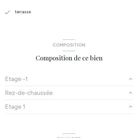
terrasse
COMPOSITION
Composition de ce bien
Etage -1
Rez-de-chaussée
cave
m²
Etage 1
véranda
m²
entrée
m²
chambre
m²
cuisine
m²
chambre
m²