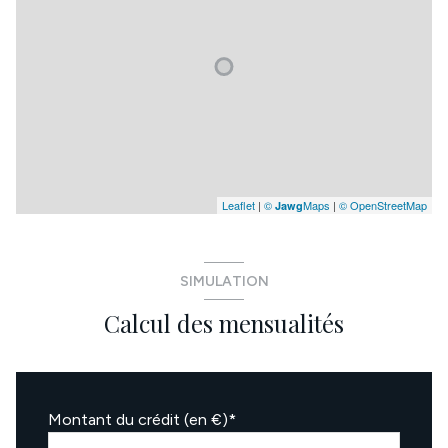
Leaflet
|
©
Maps
|
© OpenStreetMap
Jawg
SIMULATION
Calcul des mensualités
Montant du crédit (en €)*