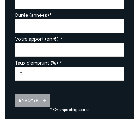
Durée (années)*
Votre apport (en €) *
Taux d'emprunt (%) *
ENVOYER
* Champs obligatoires