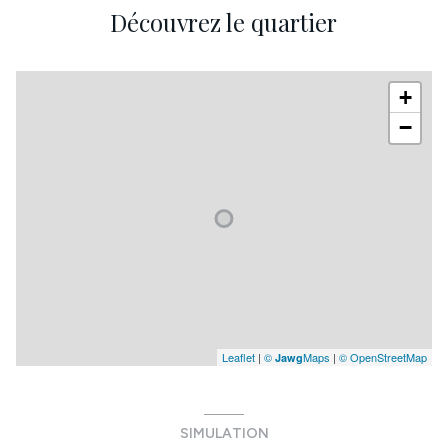
Découvrez le quartier
+
−
Leaflet
|
©
Maps
|
© OpenStreetMap
Jawg
SIMULATION