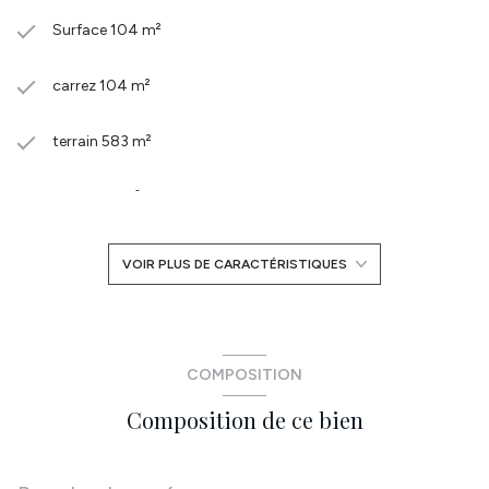
Surface 104 m²
carrez 104 m²
terrain 583 m²
séjour 38 m²
3 chambre(s)
VOIR PLUS DE CARACTÉRISTIQUES
1 salle(s) de bain
1 salle(s) d'eau
COMPOSITION
Composition de ce bien
construit en 2015
cuisine américaine (équipée)