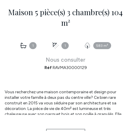
Maison 5 pièce(s) 3 chambre(s) 104
m²
1
1
583 m²
Nous consulter
Réf
RAVMA30000129
Vous recherchez une maison contemporaine et design pour
installer votre famille à deux pas du centre ville? Ce bien rare
construit en 2015 va vous séduire par son architecture et sa
décoration. La pièce de vie de 40m² est lumineuse et très
chaleureuse avec son parquet bois et son poêle à granulés. Elle
est triple : salon avec une très belle hauteur sous plafond, cuisine
équipée et séjour avec rangement. Accès direct à la terrasse.
Cellier attenant. WC séparé. La suite parentale est agréable avec