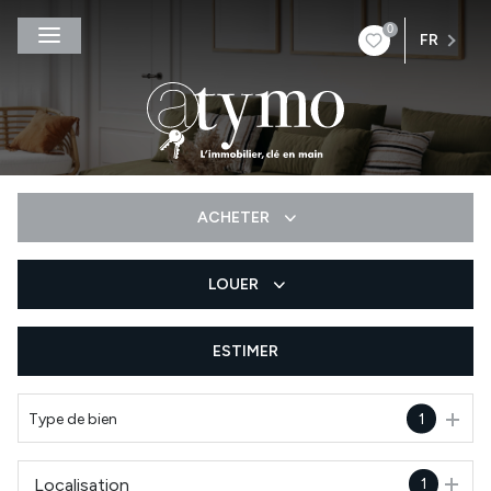
0
FR
ACHETER
LOUER
De l'ancien
De l'immo pro
ESTIMER
à l'année
De l'immo pro
Type de bien
1
Localisation
1