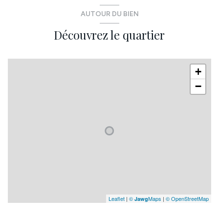
chambre
16 m²
AUTOUR DU BIEN
Découvrez le quartier
+
−
Leaflet
|
©
Maps
|
© OpenStreetMap
Jawg