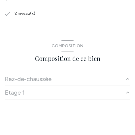
2 niveau(x)
COMPOSITION
Composition de ce bien
Rez-de-chaussée
Etage 1
salon/sejour
39 m²
salle d'eau
4 m²
chambre
14 m²
Dégagement
1.6 m²