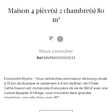
Maison 4 pièce(s) 2 chambre(s) 80
m²
1
Nous consulter
Réf
BAVMA100000233
Exclusivité Atymo - Vous recherchez une maison de bourg située
à 15 km de Quimper et seulement à 4 km de Briec-de-l'Odet.
Cette maison est composée d'une pièce de vie de 36m2 avec une
cuisine équipée. A l'étage, vous trouverez deux grandes
chambres, une salle d'eau avec WC.
Les combles de 35m2 au sol sont aménageables. La toiture, les
fenêtres, la porte d'entrée ont été changées en 2020 et ainsi que
l'installation d'un poêle à granules.