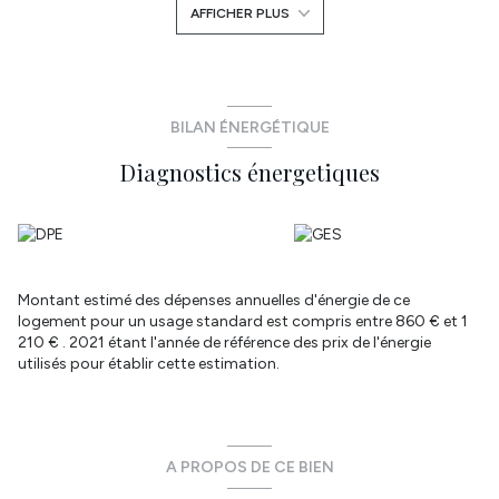
AFFICHER PLUS
Des travaux sont à prévoir. Pas de jardin.
Les diagnostics immobiliers sont réalisés, DPE en "E",
assainissement collectif conforme.
Visite virtuelle disponible.
Réseau immobilier ATYMO FRANCE . Contact: Anne-Laure
BILAN ÉNERGÉTIQUE
Bertevas 06 29 87 71 35 annelaure.bertevas@atymo-france.com
Diagnostics énergetiques
Annonce proposée par un agent commercial
Les informations sur les risques auxquels ce bien est exposé sont
disponibles sur le site
Géorisques
Montant estimé des dépenses annuelles d'énergie de ce
logement pour un usage standard est compris entre 860 € et 1
210 € . 2021 étant l'année de référence des prix de l'énergie
utilisés pour établir cette estimation.
A PROPOS DE CE BIEN