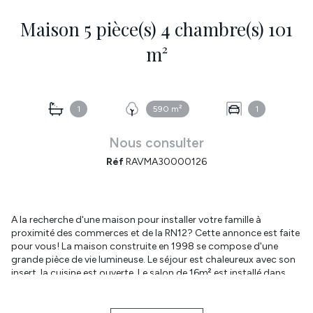
Maison 5 pièce(s) 4 chambre(s) 101
m²
1
590 m²
1
Nous consulter
Réf
RAVMA30000126
A la recherche d'une maison pour installer votre famille à
proximité des commerces et de la RN12? Cette annonce est faite
pour vous! La maison construite en 1998 se compose d'une
grande pièce de vie lumineuse. Le séjour est chaleureux avec son
insert, la cuisine est ouverte. Le salon de 16m² est installé dans
l'extension de 2012 et donne sur la terrasse idéalement exposée.
Une chambre de 12m² se situe au rez-de-chaussée. Une pièce
additionnelle servira de bureau, salle de jeux ou encore chambre .