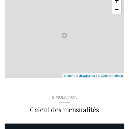
+
−
Leaflet
|
©
Maps
|
© OpenStreetMap
Jawg
SIMULATION
Calcul des mensualités