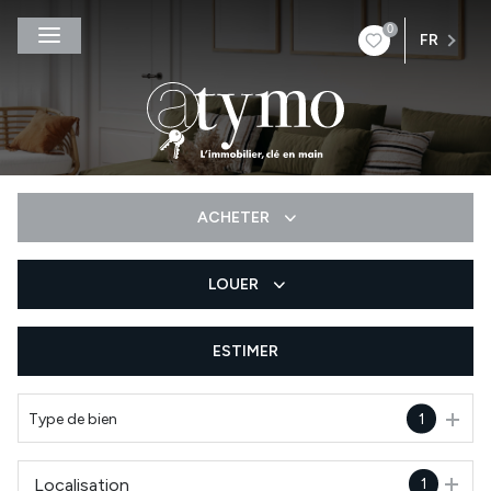
0
FR
ACHETER
LOUER
De l'ancien
De l'immo pro
ESTIMER
à l'année
De l'immo pro
Type de bien
1
Localisation
1