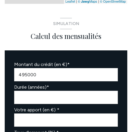
Leaflet
|
©
Maps
|
© OpenStreetMap
Jawg
SIMULATION
Calcul des mensualités
Montant du crédit (en €)*
Durée (années)*
Votre apport (en €) *