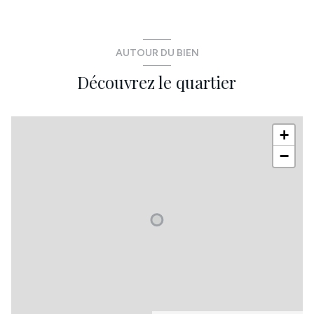
terrasse
accès handicapé
AUTOUR DU BIEN
Découvrez le quartier
+
−