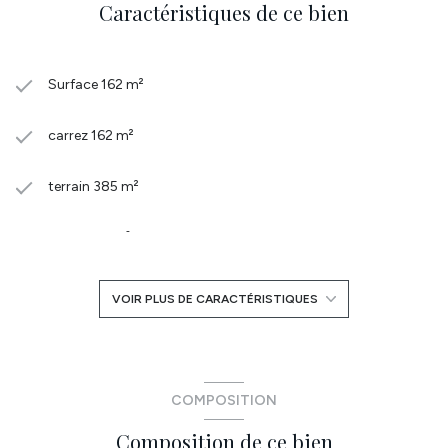
Caractéristiques de ce bien
Surface 162 m²
carrez 162 m²
terrain 385 m²
séjour 48 m²
4 chambre(s)
VOIR PLUS DE CARACTÉRISTIQUES
1 salle(s) de bain
1 salle(s) d'eau
COMPOSITION
Composition de ce bien
construit en 2025