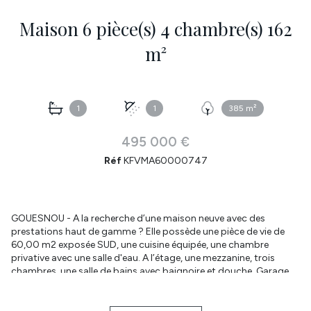
Maison 6 pièce(s) 4 chambre(s) 162
m²
1
1
385 m²
495 000 €
Réf
KFVMA60000747
GOUESNOU - A la recherche d’une maison neuve avec des
prestations haut de gamme ? Elle possède une pièce de vie de
60,00 m2 exposée SUD, une cuisine équipée, une chambre
privative avec une salle d'eau. A l’étage, une mezzanine, trois
chambres, une salle de bains avec baignoire et douche. Garage
20,00 m2 équipée d’une porte sectionnelle automatique. Volets
roulants électriques. WC supendus sur les 2 niveaux- Chauffage
au sol sur les deux niveaux par une pompe à chaleur. RT 2020.