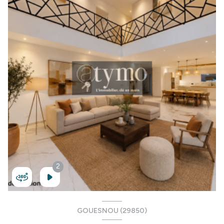
1
2
2
GOUESNOU (29850)