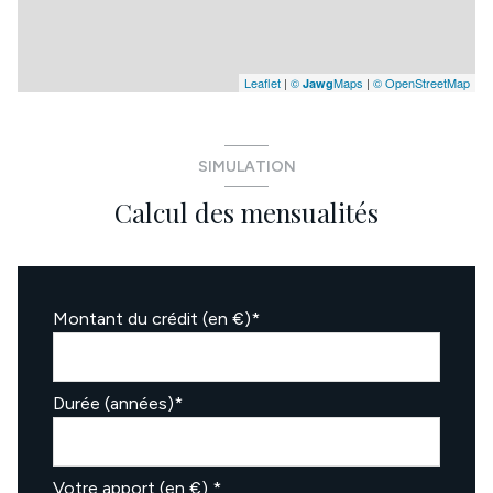
Leaflet
|
©
Maps
|
© OpenStreetMap
Jawg
SIMULATION
Calcul des mensualités
Montant du crédit (en €)*
Durée (années)*
Votre apport (en €) *