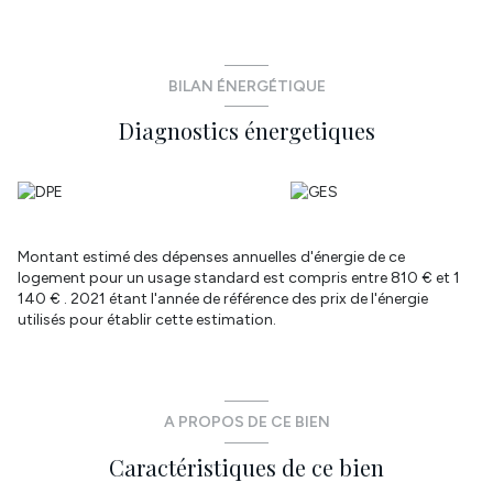
salle de bain est fonctionnelle. Surface habitable: 88m². Surface
au sol: 99m². Terrain de 480m². Un carport attenant à la maison
permettra d'abriter un véhicule. Entrée enrobée. DPE en C. Coût
annuel théorique énergétique compris entre 810€ et 1140€. Pas
de travaux à prévoir! Honoraires charge vendeur. Les
BILAN ÉNERGÉTIQUE
informations sur les risques auxquels ce bien est exposé sont
Diagnostics énergetiques
disponibles sur le site Géorisques http://www.georisques.gouv.fr.
Laissez vous tenter par une visite! Réseau immobilier ATYMO
FRANCE . Contact: Aline RIOU - 07 69 56 37 36 -
aline.riou@atymo-france.com
Annonce proposée par un agent commercial
Montant estimé des dépenses annuelles d'énergie de ce
logement pour un usage standard est compris entre 810 € et 1
140 € . 2021 étant l'année de référence des prix de l'énergie
utilisés pour établir cette estimation.
A PROPOS DE CE BIEN
Caractéristiques de ce bien