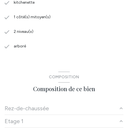
kitchenette
1 côté(s) mitoyen(s)
2 niveau(x)
arboré
COMPOSITION
Composition de ce bien
Rez-de-chaussée
Etage 1
Hall
5.49 m²