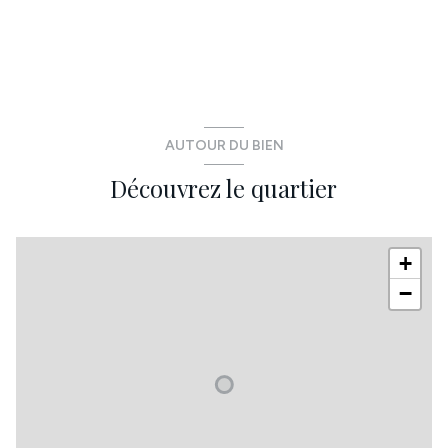
chambre
10.42 m²
Palier
1.63 m²
salle d'eau
2.44 m²
chambre
9.78 m²
pièce à vivre
29.04 m²
chambre
8.98 m²
WC
1.81 m²
bureau
5.73 m²
AUTOUR DU BIEN
cellier
6.27 m²
salle de bain
5.88 m²
Découvrez le quartier
+
−