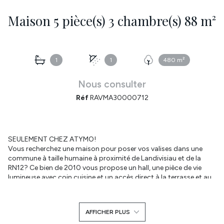
Maison 5 pièce(s) 3 chambre(s) 88 m²
1
1
480 m²
Nous consulter
Réf
RAVMA30000712
SEULEMENT CHEZ ATYMO!
Vous recherchez une maison pour poser vos valises dans une
commune à taille humaine à proximité de Landivisiau et de la
RN12? Ce bien de 2010 vous propose un hall, une pièce de vie
lumineuse avec coin cuisine et un accès direct à la terrasse et au
jardin. Cellier. Une chambre avec salle d'eau privative ainsi que
des wc séparés. viennent compléter le rez-de-chaussée. A l'étage,
les deux chambres sont agréables. Une pièce additionnelle avec
AFFICHER PLUS
rangement servira de bureau ou encore de chambre enfant. La