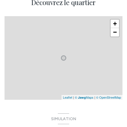
Découvrez le quartier
+
−
Leaflet
|
©
Maps
|
© OpenStreetMap
Jawg
SIMULATION