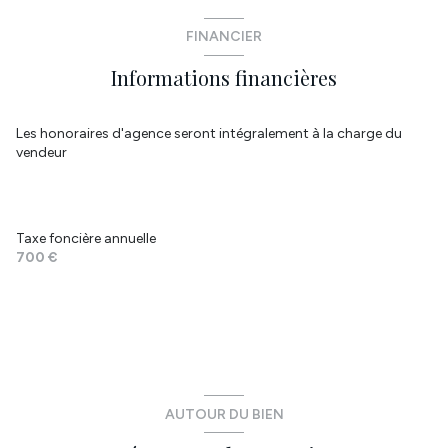
cuisine
10.94 m²
WC
0.6 m²
FINANCIER
WC
1.6 m²
salle d'eau
5.36 m²
Informations financières
chambre
11.49 m²
chambre
8.68 m²
Les honoraires d'agence seront intégralement à la charge du
vendeur
chambre
8.94 m²
chambre
6.75 m²
Taxe foncière annuelle
700 €
AUTOUR DU BIEN