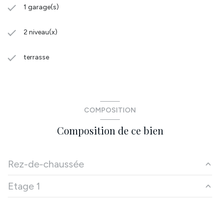
1 garage(s)
2 niveau(x)
terrasse
COMPOSITION
Composition de ce bien
Rez-de-chaussée
Etage 1
Hall
6.89 m²
salon/sejour
38.70 m²
Couloir
m²