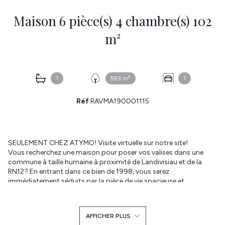
Maison 6 pièce(s) 4 chambre(s) 102
m²
1
593 m²
1
Réf
RAVMA190001115
SEULEMENT CHEZ ATYMO! Visite virtuelle sur notre site!
Vous recherchez une maison pour poser vos valises dans une
commune à taille humaine à proximité de Landivisiau et de la
RN12? En entrant dans ce bien de 1998, v
ous serez
immédiatement séduits par la pièce de vie spacieuse et
lumineuse, agrémentée d'un insert bois convivial, ainsi que par les
nombreux rangements sur mesure qui allient praticité et
élégance. Profitez de l'accès direct à la terrasse idéalement
AFFICHER PLUS
exposée et au jardin clos. La cuisine est récente, entièrement