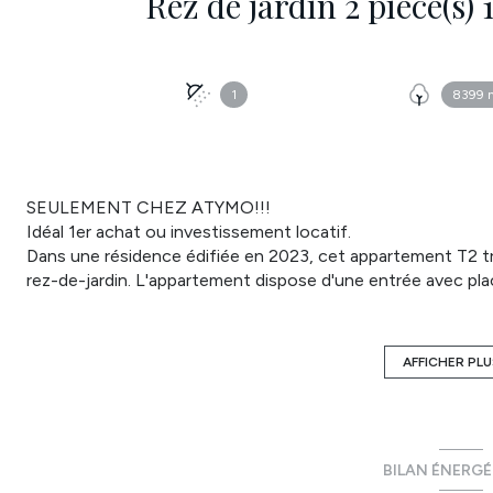
1
8399 
SEULEMENT CHEZ ATYMO!!!
Idéal 1er achat ou investissement locatif.
Dans une résidence édifiée en 2023, cet appartement T2 t
rez-de-jardin. L'appartement dispose d'une entrée avec pla
chambre de bonne taille, d'une salle d'eau avec une douche 
extérieur avec une terrasse de 11m², un jardin de 19,46m² e
DPE en « B ». Nombre de lots de la copropriété : 386 lots 
AFFICHER PLU
de charges de copropriété mensuelle est de 86,80€ . La ta
A propos de la copropriété : Pas de procédure en cours.
Les informations sur les risques auxquels ce bien est expos
http://www.georisques.gouv.fr. Honoraires charge vendeur.
BILAN ÉNERG
Alban Carroué - 0783684335 - alban.carroue@atymo-franc