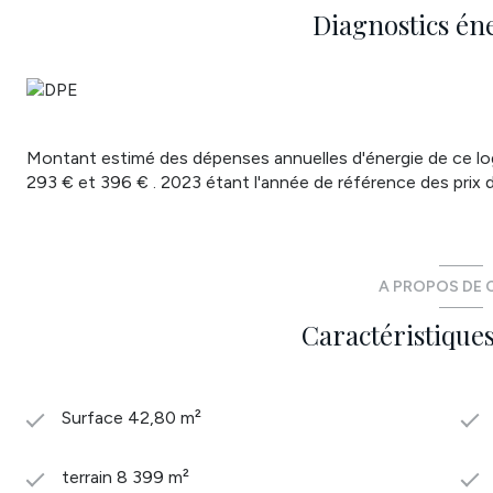
Annonce proposée par un agent commercial
Diagnostics én
Les informations sur les risques auxquels ce bien est expos
Montant estimé des dépenses annuelles d'énergie de ce l
293 € et 396 € . 2023 étant l'année de référence des prix de
A PROPOS DE C
Caractéristiques
Surface 42,80 m²
terrain 8 399 m²