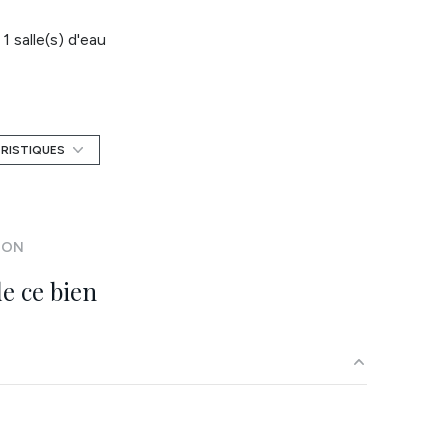
1 salle(s) d'eau
cuisine
exposition Sud
ÉRISTIQUES
3 étage(s)
ION
terrasse
e ce bien
visiophone
accès handicapé
3.68 m²