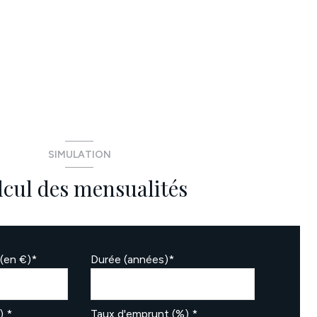
SIMULATION
lcul des mensualités
(en €)*
Durée (années)*
) *
Taux d'emprunt (%) *