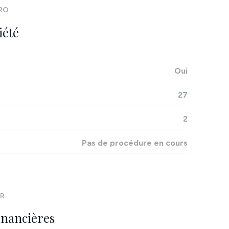
11.25 m²
RO
19.46 m²
iété
5.10 m²
21.76 m²
Oui
12.26 m²
27
2
Pas de procédure en cours
ER
inancières