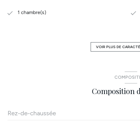
1 chambre(s)
construit en 2022
Chauffage individuel : convecteur (electrique)
VOIR PLUS DE CARACT
3 côté(s) mitoyen(s)
COMPOSIT
vue Jardin
Composition d
arboré
Rez-de-chaussée
interphone
entrée