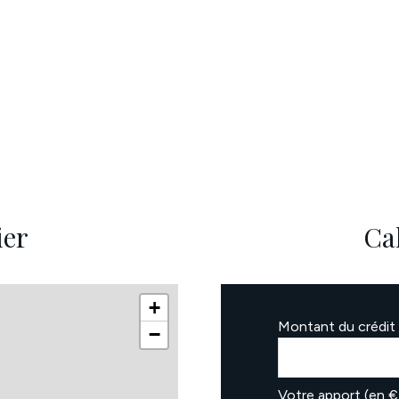
ier
Ca
+
Montant du crédit 
−
Votre apport (en €