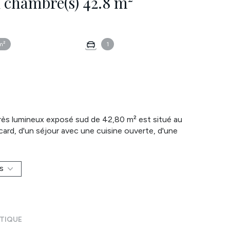
Rez de jardin 2 pièce(s) 1 chambre(s) 42.8 m²
m²
1
rès lumineux exposé sud de 42,80 m² est situé au
card, d'un séjour avec une cuisine ouverte, d'une
à l'italienne et des toilettes. Ce bien comprend un
t une place de parking en sous-sol.
dont 140 lots à usage d'habitation. La quote-part
S
xe foncière est de 670 € /an.
é sont disponibles sur le site Géorisques.
 Laissez-vous charmer par une visite. Contact:
ÉTIQUE
e.com. Annonce rédigée par un Agent Mandataire.