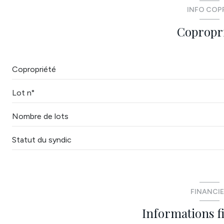
terrasse
INFO COP
jardin
Copropr
salle de bain
salon/sejour
Copropriété
chambre
Lot n°
Nombre de lots
Statut du syndic
FINANCI
Informations f