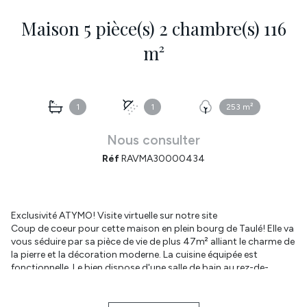
Maison 5 pièce(s) 2 chambre(s) 116
m²
1
1
253 m²
Nous consulter
Réf
RAVMA30000434
Exclusivité ATYMO! Visite virtuelle sur notre site
Coup de coeur pour cette maison en plein bourg de Taulé! Elle va
vous séduire par sa pièce de vie de plus 47m² alliant le charme de
la pierre et la décoration moderne. La cuisine équipée est
fonctionnelle.
Le
bien
dispose
d
'
une
salle
de
bain
au
rez-de-
chaussée
et de
wc
séparés
.
Buanderie. A l'étage, les deux
chambres sont agréables. L'une d'elles dispose d'un accès direct
à la salle d'eau. Une pièce additionnelle servira de bureau, salle de