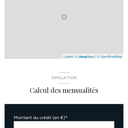
Leaflet
|
©
Maps
|
© OpenStreetMap
Jawg
SIMULATION
Calcul des mensualités
Montant du crédit (en €)*