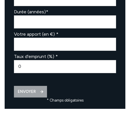
Durée (années)*
Votre apport (en €) *
Taux d'emprunt (%) *
ENVOYER
* Champs obligatoires