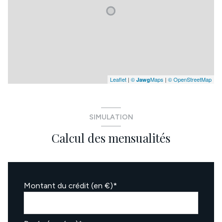
Leaflet
|
©
Maps
|
© OpenStreetMap
Jawg
SIMULATION
Calcul des mensualités
Montant du crédit (en €)*