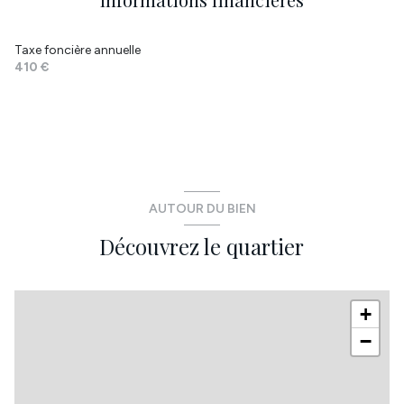
WC
1.73 m²
Taxe foncière annuelle
buanderie
10.49 m²
410 €
AUTOUR DU BIEN
Découvrez le quartier
+
−