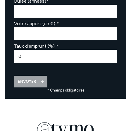
Durée (années)*
Votre apport (en €) *
Taux d'emprunt (%) *
ENVOYER
* Champs obligatoires