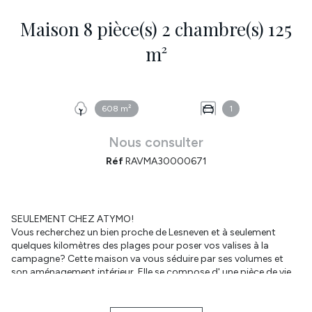
Maison 8 pièce(s) 2 chambre(s) 125
m²
608 m²
1
Nous consulter
Réf
RAVMA30000671
SEULEMENT CHEZ ATYMO!
Vous recherchez un bien proche de Lesneven et à seulement
quelques kilomètres des plages pour poser vos valises à la
campagne? Cette maison va vous séduire par ses volumes et
son aménagement intérieur. Elle se compose d' une pièce de vie
spacieuse et chaleureuse avec son insert bois. La cuisine
aménagée est fonctionnelle. Accès direct au cellier et garage. Le
salon profite d'un accès direct à la terrasse et au jardin arboré.