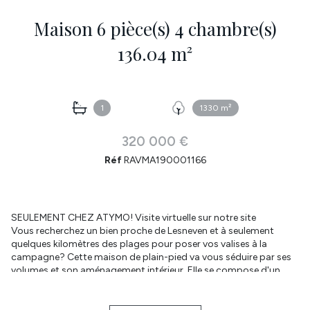
Maison 6 pièce(s) 4 chambre(s)
136.04 m²
1
1330 m²
320 000 €
Réf
RAVMA190001166
SEULEMENT CHEZ ATYMO! Visite virtuelle sur notre site
Vous recherchez un bien proche de Lesneven et à seulement
quelques kilomètres des plages pour poser vos valises à la
campagne? Cette maison de plain-pied va vous séduire par ses
volumes et son aménagement intérieur. Elle se compose d'un
hall, d'une pièce de vie spacieuse et chaleureuse avec son poêle à
bois. La cuisine ouverte et aménagée est fonctionnelle. Accès
direct au cellier. Accès direct à la terrasse et au jardin. WC