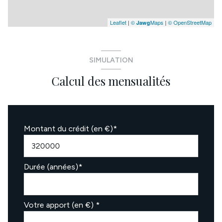
Leaflet
|
©
Maps
|
© OpenStreetMap
Jawg
SIMULATION
Calcul des mensualités
Montant du crédit (en €)*
Durée (années)*
Votre apport (en €) *