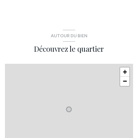
Dégagement
12.28 m²
Hangar
75.1 m²
Abris
22.85 m²
AUTOUR DU BIEN
Découvrez le quartier
+
−