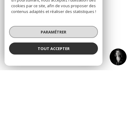
En poursuivant, vous acceptez l'utilisation des
cookies par ce site, afin de vous proposer des
contenus adaptés et réaliser des statistiques !
PARAMÉTRER
TOUT ACCEPTER
VOTRE ESPACE
RIOU
Agence
Espace propriétaire
SE CONNECTER
© 2026 | Tous droits réservés
Nos honoraires
Nos partenaires
Mentions légales
Admin
Politique RGPD
Cookies