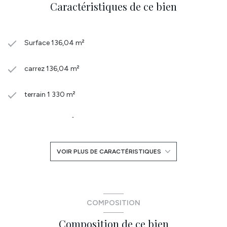
Caractéristiques de ce bien
Surface 136,04 m²
carrez 136,04 m²
terrain 1 330 m²
séjour 46,31 m²
4 chambre(s)
VOIR PLUS DE CARACTÉRISTIQUES
1 salle(s) de bain
construit en 2012
COMPOSITION
Composition de ce bien
cuisine américaine (équipée)