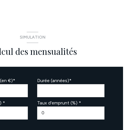
SIMULATION
lcul des mensualités
(en €)*
Durée (années)*
) *
Taux d'emprunt (%) *