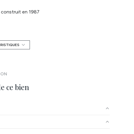
construit en 1987
Chauffage individuel : chaudière (gaz de ville)
exposition Sud-Ouest
ÉRISTIQUES
1 niveau(x)
ION
terrasse
e ce bien
6.20 m²