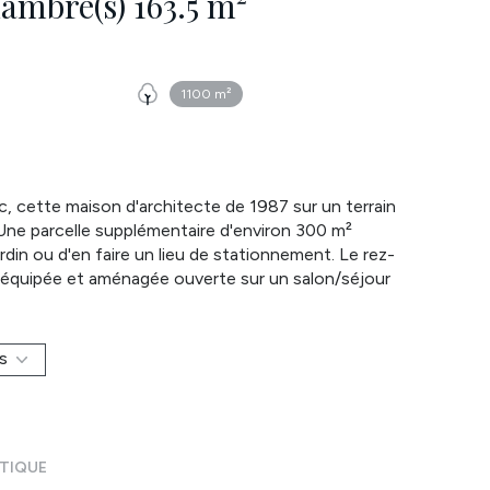
Maison 7 pièce(s) 6 chambre(s) 163.5 m²
1100 m²
c, cette maison d'architecte de 1987 sur un terrain
 Une parcelle supplémentaire d'environ 300 m²
rdin ou d'en faire un lieu de stationnement. Le rez-
 équipée et aménagée ouverte sur un salon/séjour
es et d'une salle d'eau avec WC. L'étage comprend
ns et WC. A l'arrière de la maison, un carport
nde cour pour le stationnement de plusieurs
S
t - Les diagnostics sont réalisés, y compris
dités sont à proximité immédiate. Chauffage gaz de
exposé sont disponibles sur le site Géorisques :
-vous tenter par une visite! Réseau immobilier
ÉTIQUE
 71 35 annelaure.bertevas@atymo-france.com