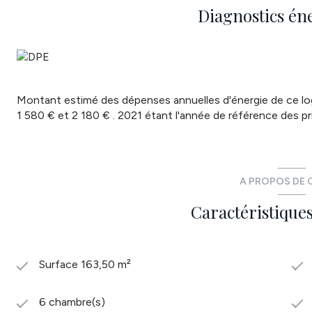
Annonce proposée par un agent commercial
Diagnostics én
Les informations sur les risques auxquels ce bien est expos
Montant estimé des dépenses annuelles d'énergie de ce l
1 580 € et 2 180 € . 2021 étant l'année de référence des prix
A PROPOS DE C
Caractéristiques
Surface 163,50 m²
6 chambre(s)