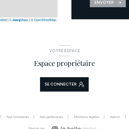
ENVOYER
aflet
|
©
Maps
|
© OpenStreetMap
Jawg
VOTRE ESPACE
Espace propriétaire
SE CONNECTER
Nos honoraires
Nos partenaires
Mentions légales
Admin
Réalisé par :