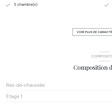
5 chambre(s)
construit en 1972
Chauffage individuel : radiateur
VOIR PLUS DE CARACT
(aérothermique)
4 parking(s)
COMPOSIT
2 niveau(x)
Composition d
terrasse
Rez-de-chaussée
Etage 1
salon/sejour
cuisine
chambre