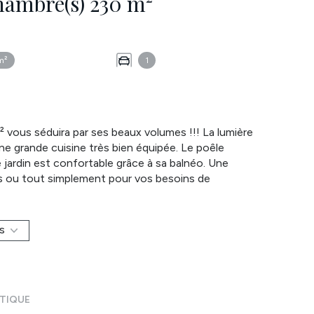
Maison 8 pièce(s) 5 chambre(s) 230 m²
m²
1
vous séduira par ses beaux volumes !!! La lumière
ne grande cuisine très bien équipée. Le poêle
e jardin est confortable grâce à sa balnéo.
Une
ses ou tout simplement pour vos besoins de
les, etc complète ce niveau. L'étage dipose de 4
use. Le terrain de 1800m² est plat avec une
 70 m² vous permet de profiter des extérieurs tout
S
mie et poêle à bois. Cette maison est vraiment
éalisés, DPE en "C".Stationnement aisé. Accès pmr
mping car/bateau/zodiac aisé. Laissez-vous tenter
.com. Réseau immobilier ATYMO FRANCE . Contact:
ÉTIQUE
u@atymo-france.com