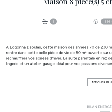
2
1826 
A Logonna Daoulas, cette maison des années 70 de 230 m² 
rentre dans cette belle pièce de vie de 80 m² ouverte sur u
réchauffera vos soirées d'hiver. La suite parentale en rez d
lingerie et un atelier-garage idéal pour vos passions diver
rangements : voitures, motos, bateau, quad, planches à voi
belles chambres généreuses ainsi qu'une salle d'eau lumine
dépendance de 70m² idéal pour un artisan. Une terrasse de
AFFICHER PLU
en étant à l'abri des regards. Le chauffage est en aérother
qualitative en termes énergétiques. Les diagnostics sont r
possible. Piscine possible. Non mitoyen. Stationnement ca
par une visite ! Visite virtuelle sur le site atymo-france
BILAN ÉNERG
Pascale Languenou - 07 66 27 67 15 - pascale.langueno