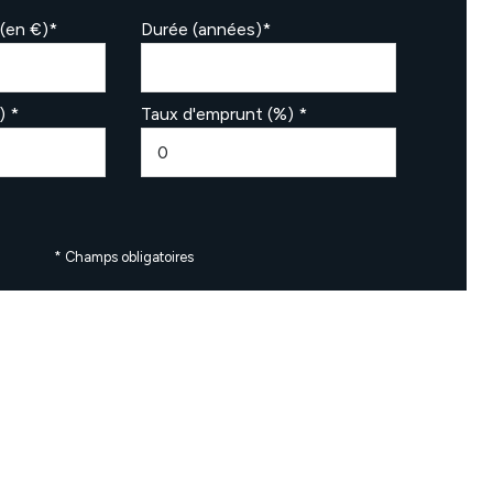
(en €)*
Durée (années)*
) *
Taux d'emprunt (%) *
* Champs obligatoires