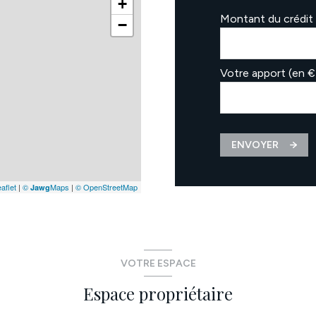
+
Montant du crédit 
−
Votre apport (en €
ENVOYER
aflet
|
©
Maps
|
© OpenStreetMap
Jawg
VOTRE ESPACE
Espace propriétaire