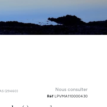
Nous consulter
S (29460)
Réf
LPVMA110000430