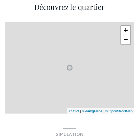
Découvrez le quartier
+
−
Leaflet
|
©
Maps
|
© OpenStreetMap
Jawg
SIMULATION