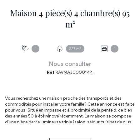
Maison 4 pièce(s) 4 chambre(s) 95
m²
1
227 m²
1
Nous consulter
Réf
RAVMA30000144
Vous recherchez une maison proche des transports et des
commodités pour installer votre famille? Cette annonce est faite
pour vous! Situé en impasse et à proximité de la penfeld, ce bien
des années 50 à été rénové récemment. La maison se compose
d'une pièce de vie lumineuse triple (salon-séjour cuisine) de plus
de 30m² avec accès direct à la terrasse bois et au jardin clos. WC
séparé. Le garage vous permettra de ranger vos vélos et affaires.
La buanderie est pratique. A l'étage, les trois chambres sont de