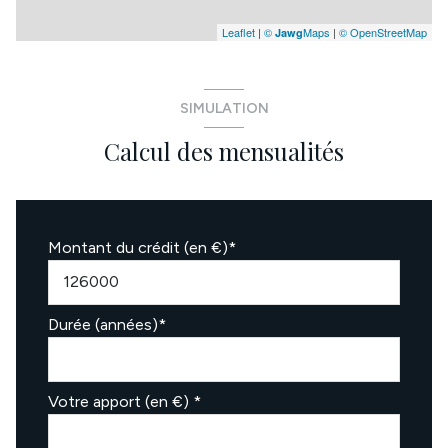
Leaflet
|
©
Maps
|
© OpenStreetMap
Jawg
SIMULATION
Calcul des mensualités
Montant du crédit (en €)*
Durée (années)*
Votre apport (en €) *