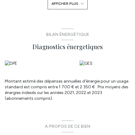
AFFICHER PLUS
Dalle béton. Charge annuelle de 1225 € . Place de stationnement
libre.
Garage possible en sus
Visite virtuelle disponible. Les informations sur les risques
auxquels ce bien est exposé sont disponibles sur le site
Géorisques : www.georisques.gouv.fr. Laissez-vous tenter par
BILAN ÉNERGÉTIQUE
une visite! Réseau immobilier ATYMO FRANCE . Contact: Fabien
Diagnostics énergetiques
Kermarrec - 07 82 00 49 22 - fabien.kermarrec@atymo-
france.com
Annonce proposée par un agent commercial
Les informations sur les risques auxquels ce bien est exposé sont
disponibles sur le site
Géorisques
Montant estimé des dépenses annuelles d'énergie pour un usage
standard est compris entre 1 700 € et 2 350 € . Prix moyens des
énergies indexés sur les années 2021, 2022 et 2023
(abonnements compris).
A PROPOS DE CE BIEN