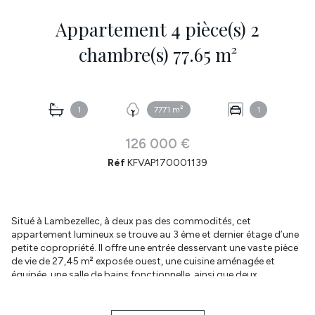
Appartement 4 pièce(s) 2
chambre(s) 77.65 m²
1
7771 m²
1
126 000 €
Réf
KFVAP170001139
Situé à Lambezellec, à deux pas des commodités, cet
appartement lumineux se trouve au 3 ème et dernier étage d’une
petite copropriété. Il offre une entrée desservant une vaste pièce
de vie de 27,45 m² exposée ouest, une cuisine aménagée et
équipée, une salle de bains fonctionnelle, ainsi que deux
chambres de 11,65 m² et 12,59 m². Vous y trouverez également un
grand placard et des WC séparés.
DPE : E. >6MARS 2026