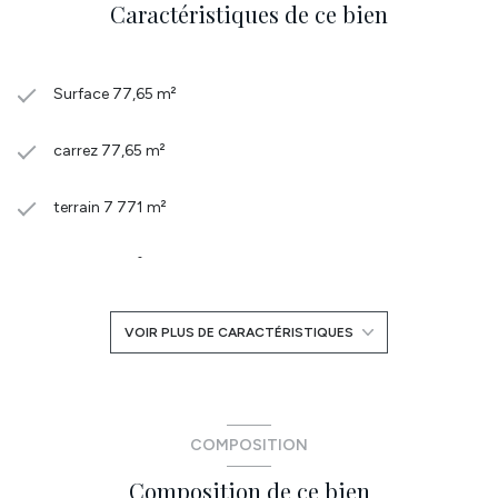
Caractéristiques de ce bien
Surface 77,65 m²
carrez 77,65 m²
terrain 7 771 m²
séjour 27 m²
2 chambre(s)
VOIR PLUS DE CARACTÉRISTIQUES
1 salle(s) de bain
construit en 1968
COMPOSITION
Composition de ce bien
cuisine séparée (semi-équipée)