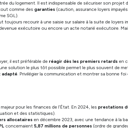
ntrée du logement. Il est indispensable de sécuriser son projet
, tout comme des
garanties
(caution, assurance loyers impayés)
e SGL).
eut toujours recourir à une saisie sur salaire à la suite de loyers
devenue exécutoire ou encore un acte notarié exécutoire. Mais 
yer, il est préférable de
réagir dès les premiers retards
en c
 une solution le plus tôt possible permet le plus souvent de m
 adapté
. Privilégier la communication et montrer sa bonne foi 
majeur pour les finances de l’État. En 2024, les
prestations d
uation et des statistiques).
ers allocataires
en décembre 2023, avec une tendance à la bai
PL
concernaient
5,87 millions de personnes
(ordre de grandeu