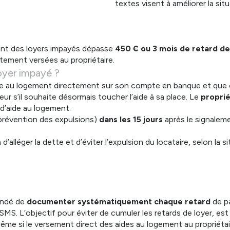
textes visent à améliorer la sit
tant des loyers impayés dépasse
450 € ou 3 mois de retard de
ctement versées au propriétaire.
oyer impayé ?
ide au logement directement sur son compte en banque et que ce
eur s’il souhaite désormais toucher l’aide à sa place. Le
propri
d’aide au logement.
révention des expulsions)
dans les 15 jours
après le signalem
’alléger la dette et d’éviter l’expulsion du locataire, selon la s
mandé de
documenter systématiquement chaque retard
de pa
 SMS. L’objectif pour éviter de cumuler les retards de loyer, es
e si le versement direct des aides au logement au propriétair