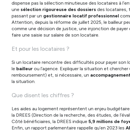
dispense pas la sélection minutieuse des locataires à l’e
une
sélection rigoureuse des dossiers
des locataires
passant par un
gestionnaire locatif professionnel
comm
Attention, depuis la
réforme de juillet 2025
, le bailleur p
comme une décision de justice, une injonction de payer 
faire une saisie sur salaire de son locataire.
Et pour les locataires ?
Si un locataire rencontre des difficultés pour payer son lo
le
bailleur
ou l’agence. Expliquer la situation et chercher
remboursement) et, si nécessaire, un
accompagnement
la situation.
Que disent les chiffres ?
Les aides au logement représentent un enjeu budgétaire 
la DREES (Direction de la recherche, des études, de l’éval
Côté bénéficiaires, la DREES indique
5,9 millions de foy
Enfin, un rapport parlementaire rappelle qu’en 2023 les
A