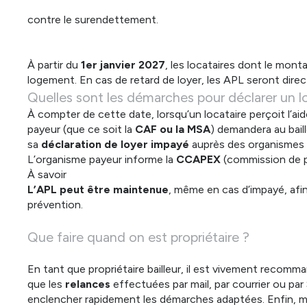
contre le surendettement.
À partir du
1er janvier 2027
, les locataires dont le mon
logement. En cas de retard de loyer, les APL seront dire
Quelles sont les démarches pour déclarer un l
À compter de cette date, lorsqu’un locataire perçoit l’a
payeur (que ce soit la
CAF ou la MSA
) demandera au baill
sa
déclaration de loyer impayé
auprès des organismes 
L’organisme payeur informe la
CCAPEX
(commission de p
À savoir
L’APL peut être maintenue
, même en cas d’impayé, afin d
prévention.
Que faire quand on est propriétaire ?
En tant que propriétaire bailleur, il est vivement recom
que les
relances
effectuées par mail, par courrier ou par
enclencher rapidement les démarches adaptées. Enfin, mêm