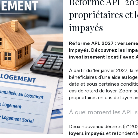
Réforme APL 2027
propriétaires et l
impayés
Réforme APL 2027 : versement
impayés. Découvrez les impac
investissement locatif avec 
À partir du 1er janvier 2027, la
bénéficiaires d’une aide au lo
date et sous certaines conditi
cas de retard de loyer. Zoom su
propriétaires en cas de loyers 
À quel moment les APL se
Deux nouveaux décrets (n° 202
loyers impayés
et refondent l